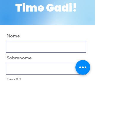
Time Gadi!
Nome
Sobrenome
Email
Upload de arquivo
Faça upload de um arquivo compatível (máx. 15MB)
Enviar